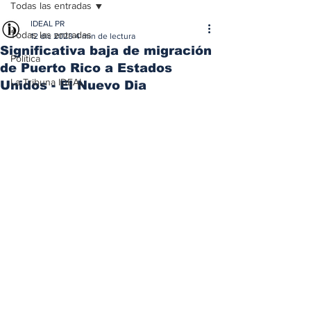
Todas las entradas
IDEAL PR
Todas las entradas
12 dic 2023
4 min de lectura
Significativa baja de migración
Política
de Puerto Rico a Estados
La Tribuna IDEAL
Unidos - El Nuevo Dia