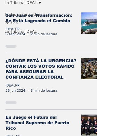
La Tribuna IDEAL
Todas las entradas
San Juan en Transformación:
Se Está Logrando el Cambio
Política
IDEALPR
La Tribuna IDEAL
6 sept 2024
2 min de lectura
¿DÓNDE ESTÁ LA URGENCIA?
CONTAR LOS VOTOS RÁPIDO
PARA ASEGURAR LA
CONFIANZA ELECTORAL
IDEALPR
25 jun 2024
3 min de lectura
En Juego el Futuro del
Tribunal Supremo de Puerto
Rico